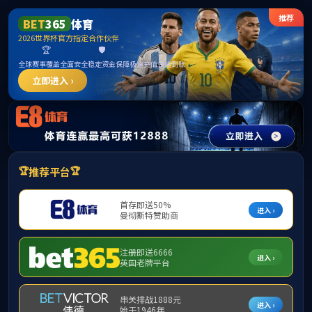
beats365官网 网页版 - 品质改变世界
首页
学生工作
学生活动
“一带一路”开辟留学新路，多措并
举提升就业质效——beats365官网
网页版举办“一带一路”沿线国家升
学指导宣讲会
来源：beats365官网 网页
发布时间：2025-04-
08
版
2025年3月27日，beats365官网 网页版在武鸣校区