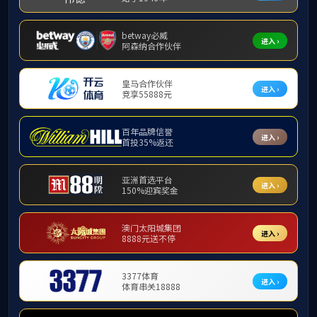
图书馆演讲厅举办“一带一路”沿线国家升学指导宣讲
会。活动由马来西亚拉曼理工大学魏若煊老师主讲，
辅导员谭艳红老师以及2022级全体学生参加本次活
动。
宣讲会上，魏若煊老师凭借丰富的经验和深入的
研究，为学生们详细介绍了“一带一路”沿线国家的教育
体系、热门专业以及独特的留学优势。她表示，学生
留学不仅能提升专业素养，还能为未来职业发展积累
宝贵经验。在互动环节中，学生们围绕留学费用、奖
学金申请、就业前景等问题踊跃提问。老师们耐心解
答，现场交流氛围浓厚。
通过此次活动，同学们对沿线国家留学有了清晰
认知，也为未来规划提供了新思路。