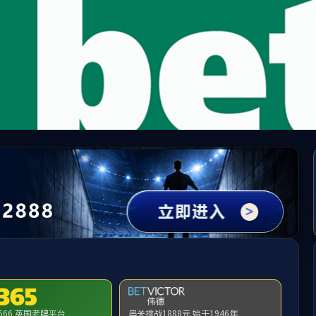
beats365官网 网页版 - 品质改变世界
beats365官网 网页
MPA教育中
党建工
版
心
作
65官网 网页版赴广西安好医院有限
作者：杨莹
校对：蒋鹏
审核：闵晓阳