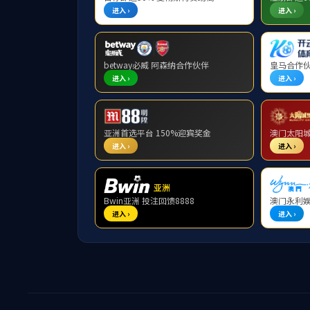
为扎实推进毕业生就业攻坚工作，拓宽优质就业渠道，6
记蒋鹏、学生办主任何锡嘉参加了本次走访活动。
闵晓阳代表学院介绍了学院学科建设、毕业生整体情
块、运营规模及未来发展规划。结合当下医疗健康行业发
深入交流。并就下一步开展促就业计划以及深度校企合作
本次走访有效打通了校企沟通壁垒，精准对接了行业用
业生就业攻坚战，全力推动学院就业工作提质增效。