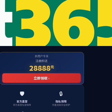
返回学校主页
招贤纳
数智教学云资
校友天
士
源
地
公司开展访企拓岗专项行动
|
|